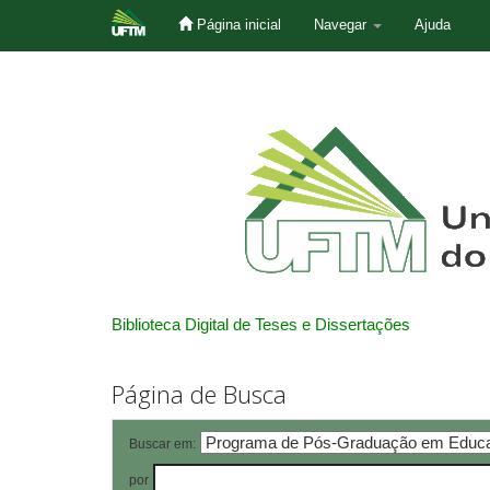
Página inicial
Navegar
Ajuda
Skip
navigation
Biblioteca Digital de Teses e Dissertações
Página de Busca
Buscar em:
por