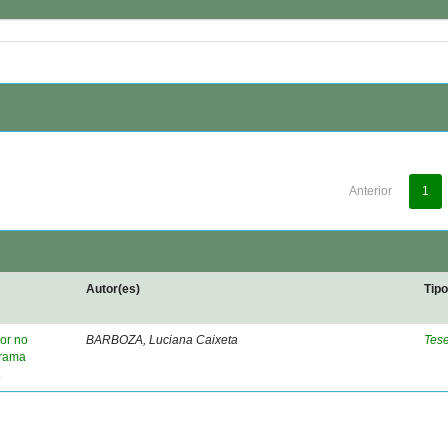
Anterior
1
Autor(es)
Tip
or no
BARBOZA, Luciana Caixeta
Tes
grama
.