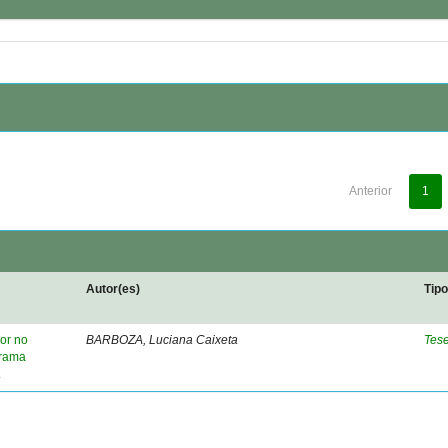
Anterior
1
Autor(es)
Tip
or no
BARBOZA, Luciana Caixeta
Tes
grama
.