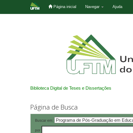
Página inicial
Navegar
Ajuda
Skip
navigation
Biblioteca Digital de Teses e Dissertações
Página de Busca
Buscar em:
por