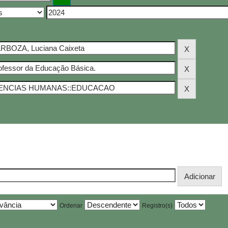
Ordenar
Registro(s)