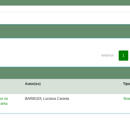
Anterior
1
Autor(es)
Tip
or no
BARBOZA, Luciana Caixeta
Tes
grama
.