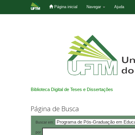
Página inicial
Navegar
Ajuda
Skip
navigation
Biblioteca Digital de Teses e Dissertações
Página de Busca
Buscar em:
por