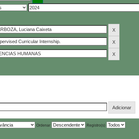
Ordenar
Registro(s)