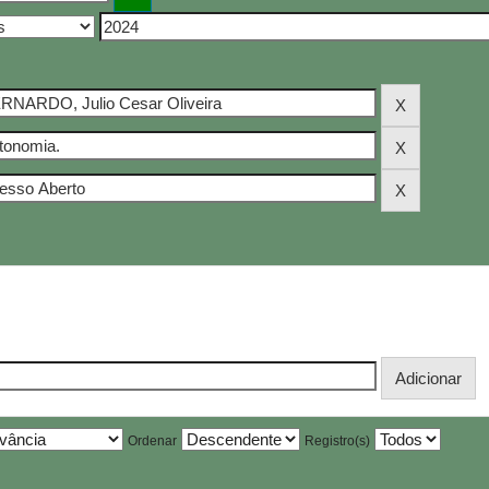
Ordenar
Registro(s)