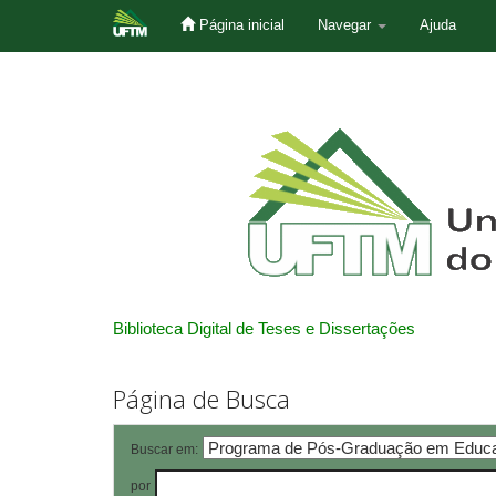
Página inicial
Navegar
Ajuda
Skip
navigation
Biblioteca Digital de Teses e Dissertações
Página de Busca
Buscar em:
por