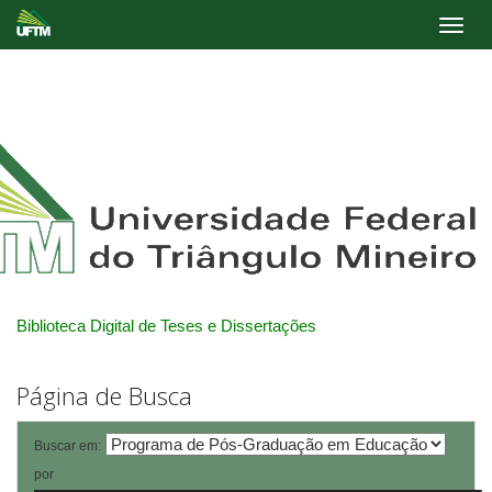
Skip
navigation
Biblioteca Digital de Teses e Dissertações
Página de Busca
Buscar em:
por