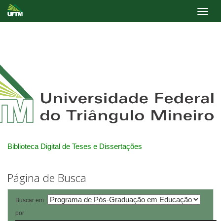
Skip
navigation
Biblioteca Digital de Teses e Dissertações
Página de Busca
Buscar em:
por