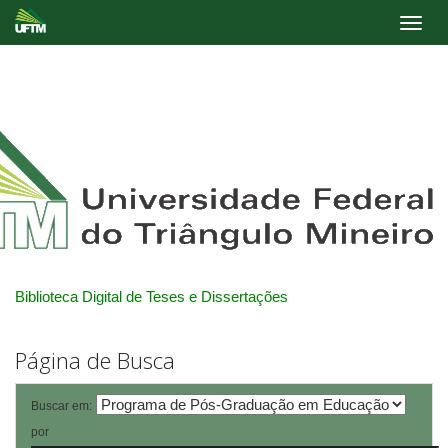
Skip
navigation
Biblioteca Digital de Teses e Dissertações
Página de Busca
Buscar em:
por