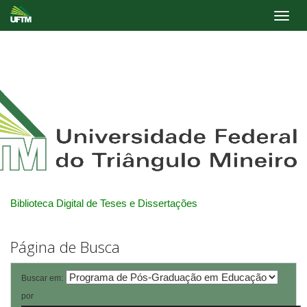
Skip
navigation
Biblioteca Digital de Teses e Dissertações
Página de Busca
Buscar em:
por