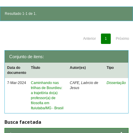
Resultado 1-1 de 1.
Anterior
1
Próximo
Conjunto de itens:
Data do
Título
Autor(es)
Tipo
documento
7-Mar-2024
Caminhando nas
CAFE, Laércio de
Dissertação
trilhas de Bourdieu:
Jesus
a trajetória do(a)
professor(a) de
filosofia em
Ituiutaba/MG - Brasil
Busca facetada