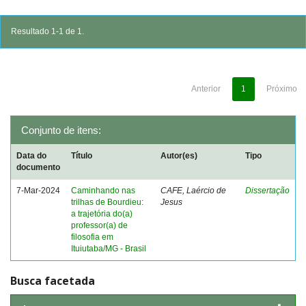
Resultado 1-1 de 1.
Anterior
1
Próximo
Conjunto de itens:
Data do
Título
Autor(es)
Tipo
documento
7-Mar-2024
Caminhando nas
CAFE, Laércio de
Dissertação
trilhas de Bourdieu:
Jesus
a trajetória do(a)
professor(a) de
filosofia em
Ituiutaba/MG - Brasil
Busca facetada