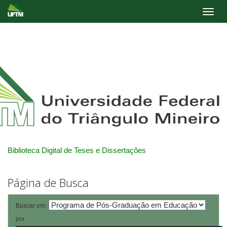
Skip
navigation
Biblioteca Digital de Teses e Dissertações
Página de Busca
Buscar em:
por