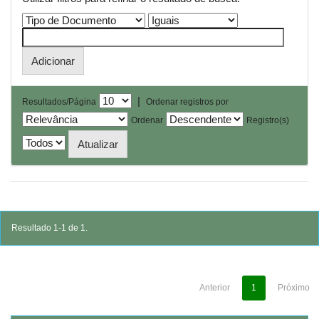
|
Resultados/Página
Ordenar registros por
Ordenar
Registro(s)
Resultado 1-1 de 1.
Anterior
1
Próximo