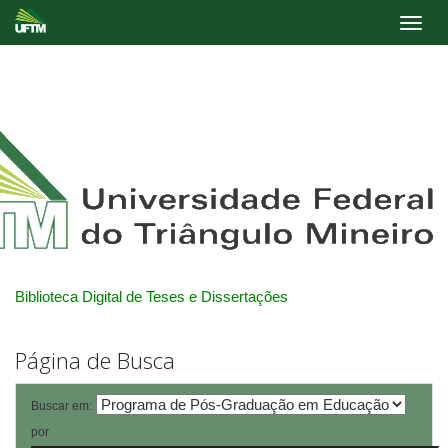
Skip
navigation
Biblioteca Digital de Teses e Dissertações
Página de Busca
Buscar em:
por