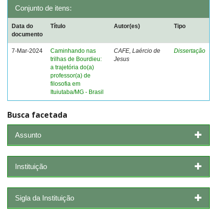
Conjunto de itens:
Data do
Título
Autor(es)
Tipo
documento
7-Mar-2024
Caminhando nas
CAFE, Laércio de
Dissertação
trilhas de Bourdieu:
Jesus
a trajetória do(a)
professor(a) de
filosofia em
Ituiutaba/MG - Brasil
Busca facetada
Assunto
Instituição
Sigla da Instituição