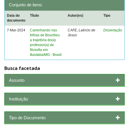
Conjunto de itens:
Data do
Título
Autor(es)
Tipo
documento
7-Mar-2024
Caminhando nas
CAFE, Laércio de
Dissertação
trilhas de Bourdieu:
Jesus
a trajetória do(a)
professor(a) de
filosofia em
Ituiutaba/MG - Brasil
Busca facetada
Assunto
Instituição
Tipo de Documento