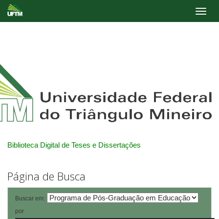
Skip
navigation
Biblioteca Digital de Teses e Dissertações
Página de Busca
Buscar em:
por