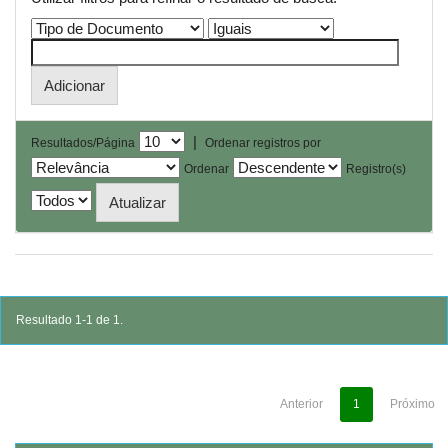
|
Resultados/Página
Ordenar registros por
Ordenar
Registro(s)
Resultado 1-1 de 1.
Anterior
1
Próximo