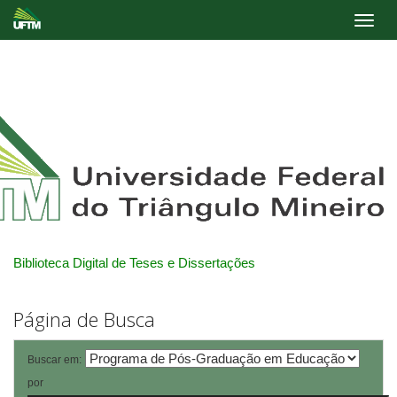
Skip
navigation
Biblioteca Digital de Teses e Dissertações
Página de Busca
Buscar em:
por