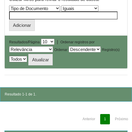
|
Resultados/Página
Ordenar registros por
Ordenar
Registro(s)
Resultado 1-1 de 1.
Anterior
1
Próximo