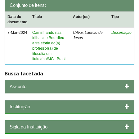
Conjunto de itens:
Data do
Título
Autor(es)
Tipo
documento
7-Mar-2024
Caminhando nas
CAFE, Laércio de
Dissertação
trilhas de Bourdieu:
Jesus
a trajetória do(a)
professor(a) de
filosofia em
Ituiutaba/MG - Brasil
Busca facetada
Assunto
Instituição
Sigla da Instituição