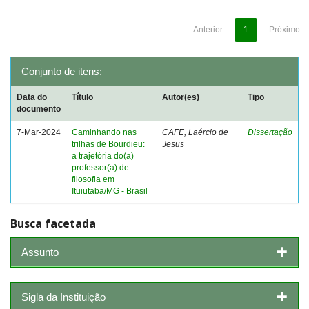
Anterior
1
Próximo
Conjunto de itens:
Data do
Título
Autor(es)
Tipo
documento
7-Mar-2024
Caminhando nas
CAFE, Laércio de
Dissertação
trilhas de Bourdieu:
Jesus
a trajetória do(a)
professor(a) de
filosofia em
Ituiutaba/MG - Brasil
Busca facetada
Assunto
Sigla da Instituição