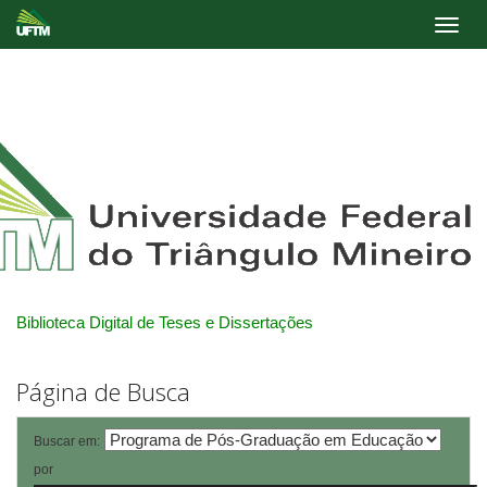
Skip
navigation
Biblioteca Digital de Teses e Dissertações
Página de Busca
Buscar em:
por