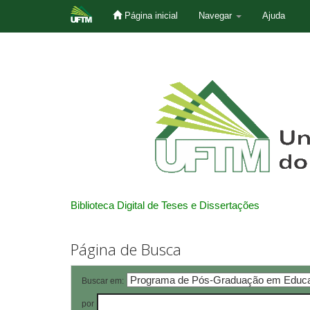
Página inicial
Navegar
Ajuda
Skip
navigation
Biblioteca Digital de Teses e Dissertações
Página de Busca
Buscar em:
por