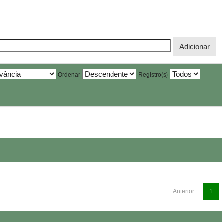
Ordenar
Registro(s)
Anterior
1