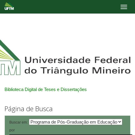
Skip
navigation
Biblioteca Digital de Teses e Dissertações
Página de Busca
Buscar em:
por