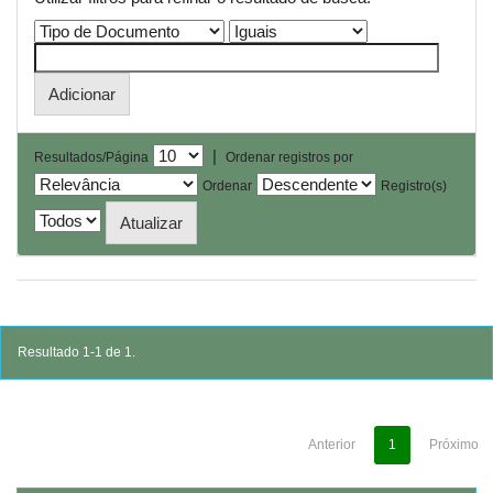
|
Resultados/Página
Ordenar registros por
Ordenar
Registro(s)
Resultado 1-1 de 1.
Anterior
1
Próximo