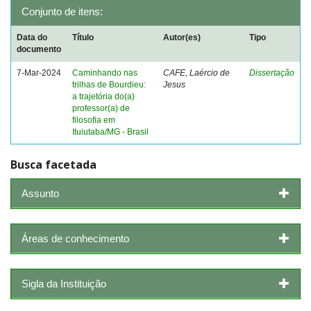
Conjunto de itens:
Data do
Título
Autor(es)
Tipo
documento
7-Mar-2024
Caminhando nas
CAFE, Laércio de
Dissertação
trilhas de Bourdieu:
Jesus
a trajetória do(a)
professor(a) de
filosofia em
Ituiutaba/MG - Brasil
Busca facetada
Assunto
Áreas de conhecimento
Sigla da Instituição