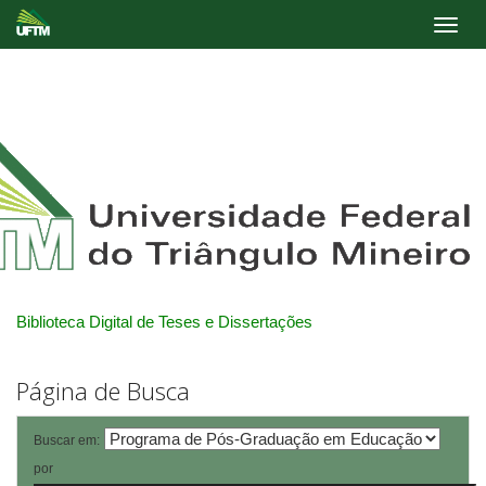
Skip
navigation
Biblioteca Digital de Teses e Dissertações
Página de Busca
Buscar em:
por