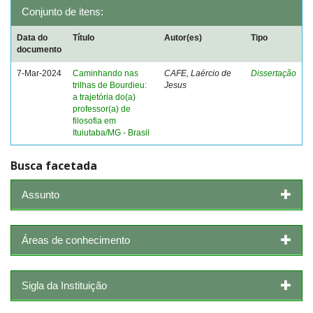
Conjunto de itens:
Data do
Título
Autor(es)
Tipo
documento
7-Mar-2024
Caminhando nas
CAFE, Laércio de
Dissertação
trilhas de Bourdieu:
Jesus
a trajetória do(a)
professor(a) de
filosofia em
Ituiutaba/MG - Brasil
Busca facetada
Assunto
Áreas de conhecimento
Sigla da Instituição