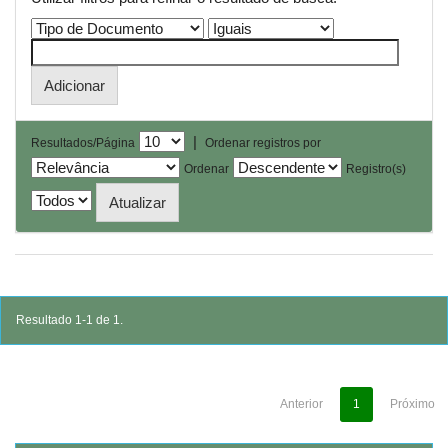
|
Resultados/Página
Ordenar registros por
Ordenar
Registro(s)
Resultado 1-1 de 1.
Anterior
1
Próximo