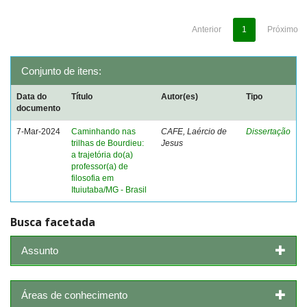
Anterior
1
Próximo
Conjunto de itens:
Data do
Título
Autor(es)
Tipo
documento
7-Mar-2024
Caminhando nas
CAFE, Laércio de
Dissertação
trilhas de Bourdieu:
Jesus
a trajetória do(a)
professor(a) de
filosofia em
Ituiutaba/MG - Brasil
Busca facetada
Assunto
Áreas de conhecimento