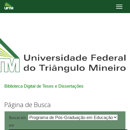
Skip
navigation
Biblioteca Digital de Teses e Dissertações
Página de Busca
Buscar em:
por