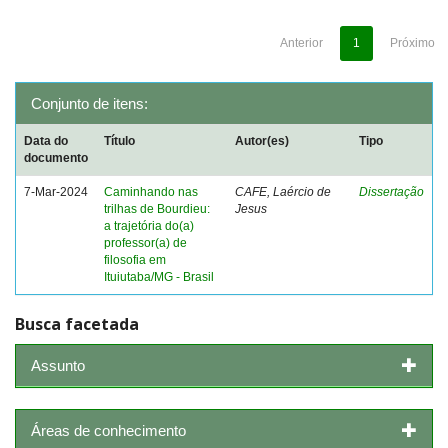
Anterior
1
Próximo
Conjunto de itens:
Data do
Título
Autor(es)
Tipo
documento
7-Mar-2024
Caminhando nas
CAFE, Laércio de
Dissertação
trilhas de Bourdieu:
Jesus
a trajetória do(a)
professor(a) de
filosofia em
Ituiutaba/MG - Brasil
Busca facetada
Assunto
Áreas de conhecimento