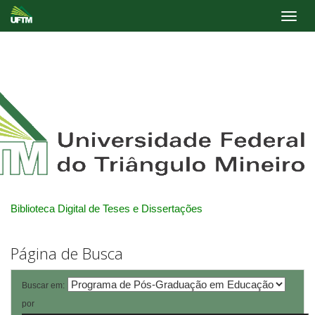
Skip
navigation
Biblioteca Digital de Teses e Dissertações
Página de Busca
Buscar em:
por