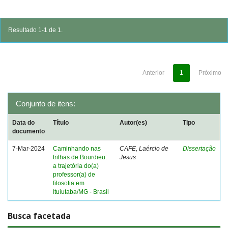
Resultado 1-1 de 1.
Anterior
1
Próximo
Conjunto de itens:
Data do
Título
Autor(es)
Tipo
documento
7-Mar-2024
Caminhando nas
CAFE, Laércio de
Dissertação
trilhas de Bourdieu:
Jesus
a trajetória do(a)
professor(a) de
filosofia em
Ituiutaba/MG - Brasil
Busca facetada