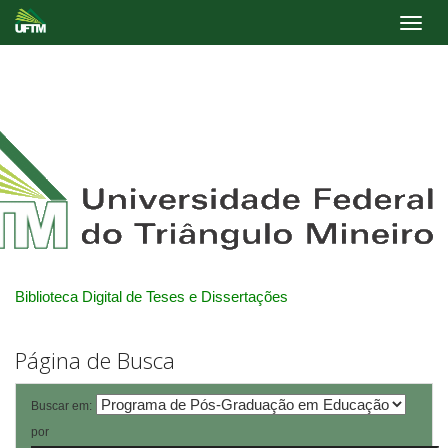
Skip
navigation
Biblioteca Digital de Teses e Dissertações
Página de Busca
Buscar em:
por