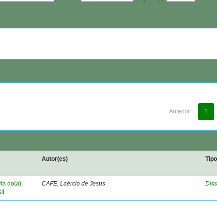
Anterior
1
Autor(es)
Tip
ria do(a)
CAFE, Laércio de Jesus
Diss
il