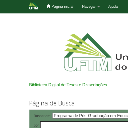
Página inicial
Navegar
Ajuda
Skip
navigation
Biblioteca Digital de Teses e Dissertações
Página de Busca
Buscar em:
por