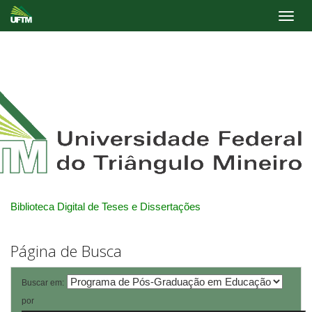
Skip
navigation
Biblioteca Digital de Teses e Dissertações
Página de Busca
Buscar em:
por