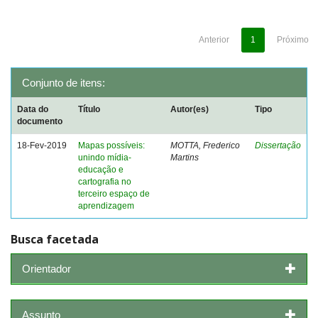
Anterior
1
Próximo
Conjunto de itens:
Data do
Título
Autor(es)
Tipo
documento
18-Fev-2019
Mapas possíveis:
MOTTA, Frederico
Dissertação
unindo mídia-
Martins
educação e
cartografia no
terceiro espaço de
aprendizagem
Busca facetada
Orientador
Assunto