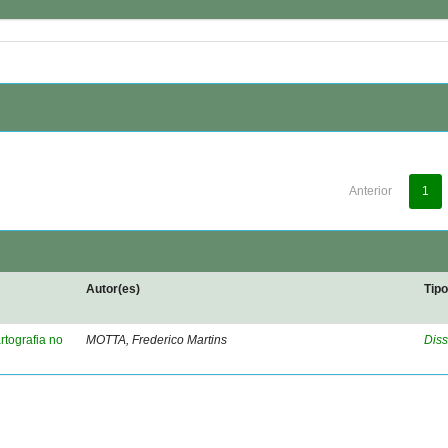
Anterior
1
Autor(es)
Tip
rtografia no
MOTTA, Frederico Martins
Diss