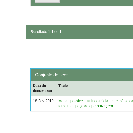
Resultado 1-1 de 1.
Conjunto de itens:
Data do
Título
documento
18-Fev-2019
Mapas possíveis: unindo mídia-educação e ca
terceiro espaço de aprendizagem