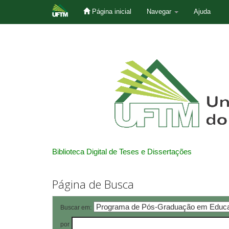
Página inicial
Navegar
Ajuda
Skip
navigation
Biblioteca Digital de Teses e Dissertações
Página de Busca
Buscar em:
por