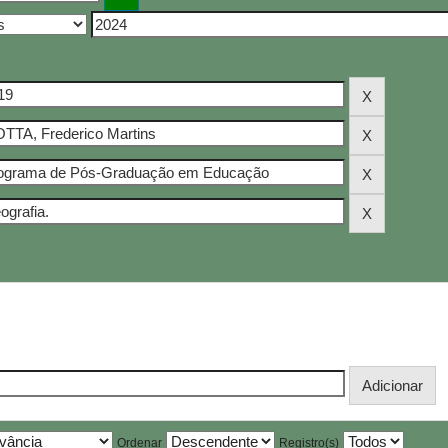
Ordenar
Registro(s)