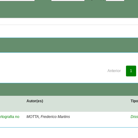
Anterior
1
Autor(es)
Tip
rtografia no
MOTTA, Frederico Martins
Diss