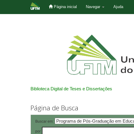
Página inicial
Navegar
Ajuda
Skip
navigation
Biblioteca Digital de Teses e Dissertações
Página de Busca
Buscar em:
por