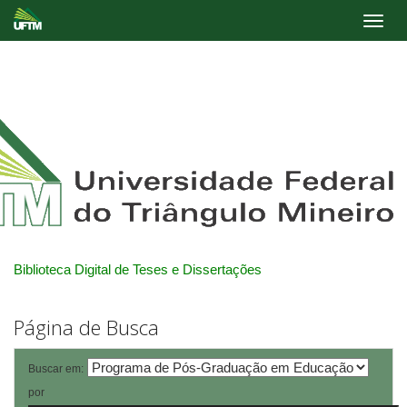
Skip
navigation
Biblioteca Digital de Teses e Dissertações
Página de Busca
Buscar em:
por