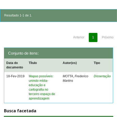
Resultado 1-1 de 1.
Anterior
1
Próximo
Conjunto de itens:
Data do
Título
Autor(es)
Tipo
documento
18-Fev-2019
Mapas possíveis:
MOTTA, Frederico
Dissertação
unindo mídia-
Martins
educação e
cartografia no
terceiro espaço de
aprendizagem
Busca facetada