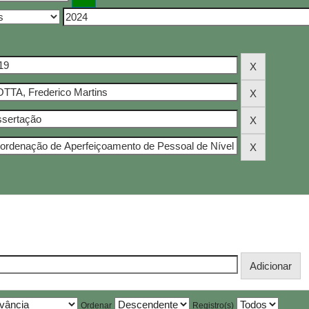
Ordenar
Registro(s)