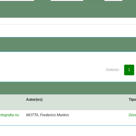
Anterior
1
Autor(es)
Tip
rtografia no
MOTTA, Frederico Martins
Diss