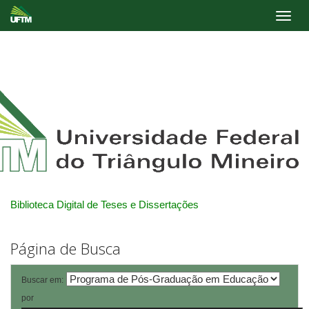
Skip
navigation
Biblioteca Digital de Teses e Dissertações
Página de Busca
Buscar em:
por