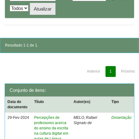
Resultado 1-1 de 1.
Anterior
1
Próximo
Conjunto de itens:
Data do
Título
Autor(es)
Tipo
documento
29-Fev-2024
Percepções de
MELO, Rafael
Dissertação
professores acerca
Signato de
do ensino da escrita
na cultura digital em
aulas de Língua