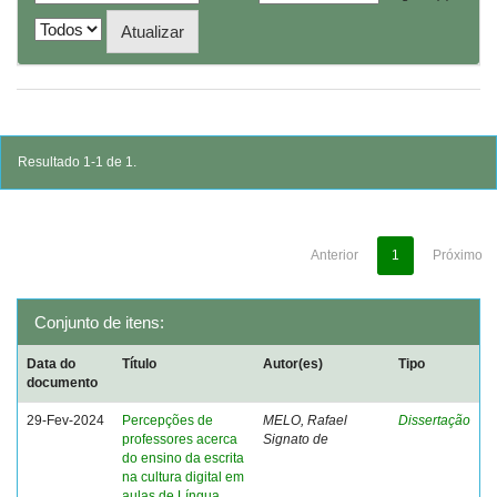
Resultado 1-1 de 1.
Anterior
1
Próximo
Conjunto de itens:
Data do
Título
Autor(es)
Tipo
documento
29-Fev-2024
Percepções de
MELO, Rafael
Dissertação
professores acerca
Signato de
do ensino da escrita
na cultura digital em
aulas de Língua