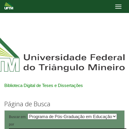
Skip
navigation
Biblioteca Digital de Teses e Dissertações
Página de Busca
Buscar em:
por