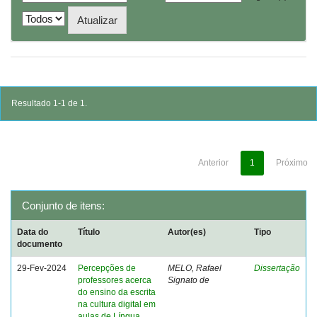
Resultado 1-1 de 1.
Anterior
1
Próximo
Conjunto de itens:
Data do
Título
Autor(es)
Tipo
documento
29-Fev-2024
Percepções de
MELO, Rafael
Dissertação
professores acerca
Signato de
do ensino da escrita
na cultura digital em
aulas de Língua