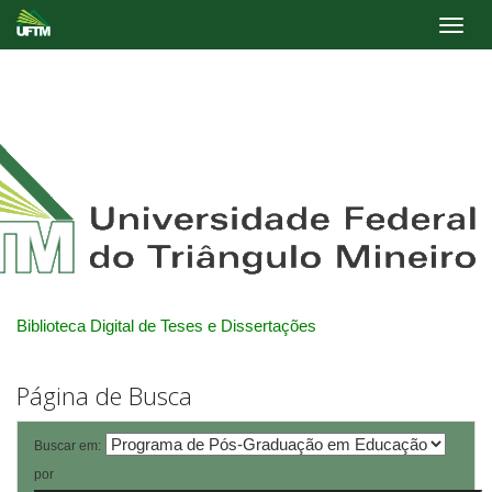
Skip
navigation
Biblioteca Digital de Teses e Dissertações
Página de Busca
Buscar em:
por