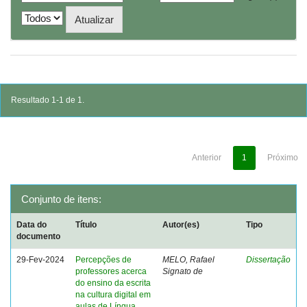
Resultado 1-1 de 1.
Anterior
1
Próximo
Conjunto de itens:
Data do
Título
Autor(es)
Tipo
documento
29-Fev-2024
Percepções de
MELO, Rafael
Dissertação
professores acerca
Signato de
do ensino da escrita
na cultura digital em
aulas de Língua