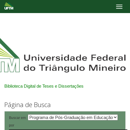
Skip
navigation
Biblioteca Digital de Teses e Dissertações
Página de Busca
Buscar em:
por