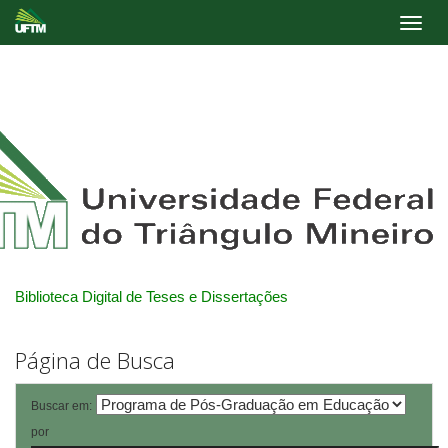
Skip
navigation
Biblioteca Digital de Teses e Dissertações
Página de Busca
Buscar em:
por