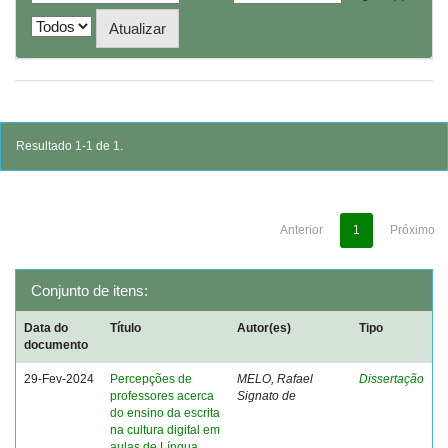
Resultado 1-1 de 1.
Anterior
1
Próximo
Conjunto de itens:
Data do
Título
Autor(es)
Tipo
documento
29-Fev-2024
Percepções de
MELO, Rafael
Dissertação
professores acerca
Signato de
do ensino da escrita
na cultura digital em
aulas de Língua