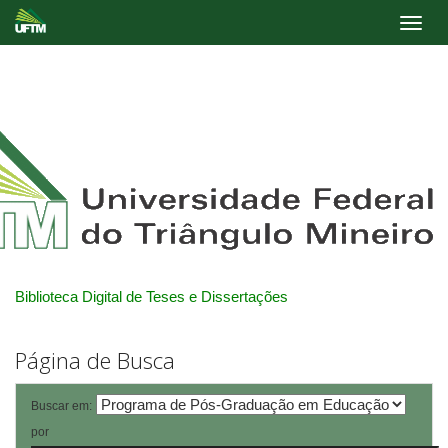
Skip
navigation
Biblioteca Digital de Teses e Dissertações
Página de Busca
Buscar em:
por