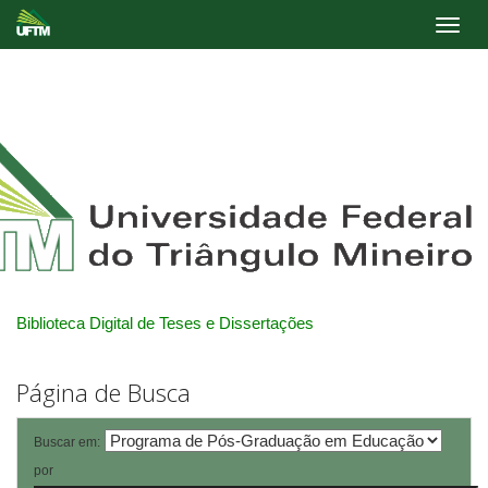
Skip
navigation
Biblioteca Digital de Teses e Dissertações
Página de Busca
Buscar em:
por