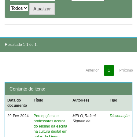
Resultado 1-1 de 1.
Anterior
1
Próximo
Conjunto de itens:
Data do
Título
Autor(es)
Tipo
documento
29-Fev-2024
Percepções de
MELO, Rafael
Dissertação
professores acerca
Signato de
do ensino da escrita
na cultura digital em
aulas de Língua