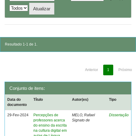
Resultado 1-1 de 1.
Anterior
1
Próximo
Conjunto de itens:
Data do
Título
Autor(es)
Tipo
documento
29-Fev-2024
Percepções de
MELO, Rafael
Dissertação
professores acerca
Signato de
do ensino da escrita
na cultura digital em
aulas de Língua