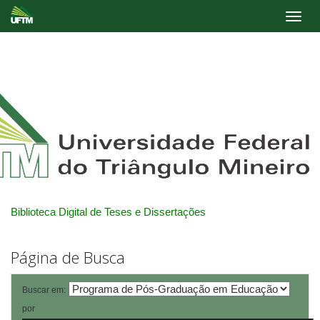
Skip
navigation
Biblioteca Digital de Teses e Dissertações
Página de Busca
Buscar em:
por