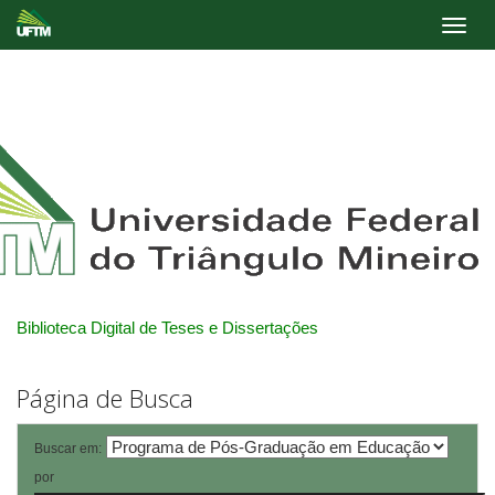
Skip
navigation
Biblioteca Digital de Teses e Dissertações
Página de Busca
Buscar em:
por