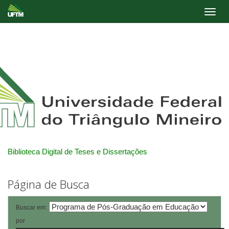
Skip
navigation
Biblioteca Digital de Teses e Dissertações
Página de Busca
Buscar em:
por