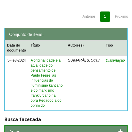
Anterior
1
Próximo
Conjunto de itens:
Data do
Título
Autor(es)
Tipo
documento
5-Fev-2024
A originalidade e a
GUIMARÃES, Odair
Dissertação
atualidade do
pensamento de
Paulo Freire: as
influências do
iluminismo kantiano
e do marxismo
frankfurtiano na
obra Pedagogia do
oprimido
Busca facetada
Autor