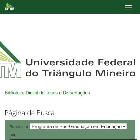
Skip
navigation
Biblioteca Digital de Teses e Dissertações
Página de Busca
Buscar em:
por