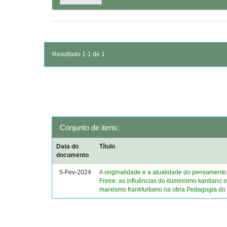
Resultado 1-1 de 1.
Conjunto de itens:
Data do
Título
documento
5-Fev-2024
A originalidade e a atualidade do pensamento
Freire: as influências do iluminismo kantiano 
marxismo frankfurtiano na obra Pedagogia do