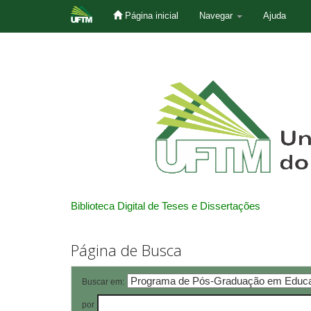
Página inicial
Navegar
Ajuda
Skip
navigation
Biblioteca Digital de Teses e Dissertações
Página de Busca
Buscar em:
por