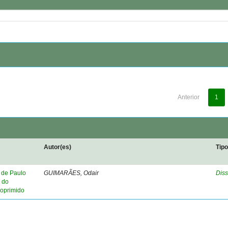
Anterior
1
Autor(es)
Tip
 de Paulo
GUIMARÃES, Odair
Diss
e do
 oprimido