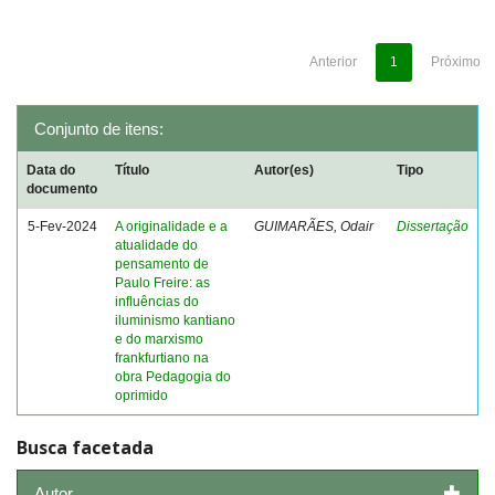
Anterior
1
Próximo
Conjunto de itens:
Data do
Título
Autor(es)
Tipo
documento
5-Fev-2024
A originalidade e a
GUIMARÃES, Odair
Dissertação
atualidade do
pensamento de
Paulo Freire: as
influências do
iluminismo kantiano
e do marxismo
frankfurtiano na
obra Pedagogia do
oprimido
Busca facetada
Autor