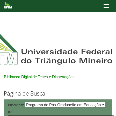
Skip
navigation
Biblioteca Digital de Teses e Dissertações
Página de Busca
Buscar em:
por