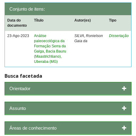
Conjunto de itens:
Data do
Título
Autor(es)
Tipo
documento
23-Ago-2023
Análise
SILVA, Ronielson
Dissertação
paleoecológica da
Gaia da
Formação Serra da
Galga, Bacia Bauru
(Maastrichtiano),
Uberaba (MG)
Busca facetada
Orientador
Assunto
Áreas de conhecimento