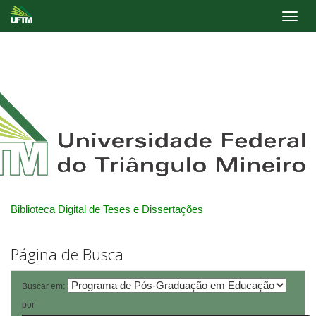
Skip
navigation
Biblioteca Digital de Teses e Dissertações
Página de Busca
Buscar em:
por