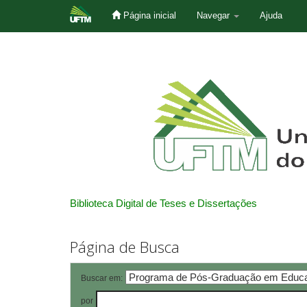
Página inicial
Navegar
Ajuda
Skip
navigation
Biblioteca Digital de Teses e Dissertações
Página de Busca
Buscar em:
por