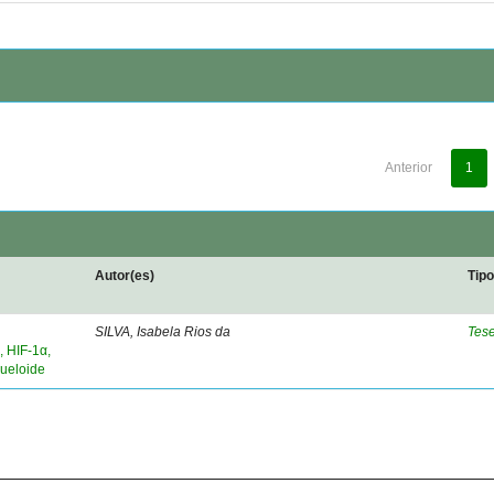
Anterior
1
Autor(es)
Tip
SILVA, Isabela Rios da
Tes
, HIF-1α,
queloide