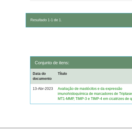
Resultado 1-1 de 1.
Conjunto de itens:
Data do
Título
documento
13-Abr-2023
Avaliação de mastócitos e da expressão
imunohistoquímica de marcadores de Triptase
MT1-MMP, TIMP-3 e TIMP-4 em cicatrizes de 