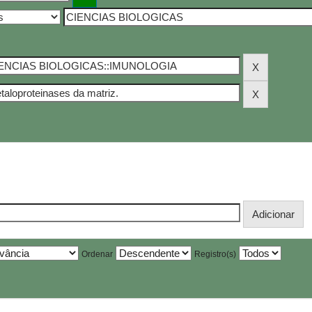
Ordenar
Registro(s)