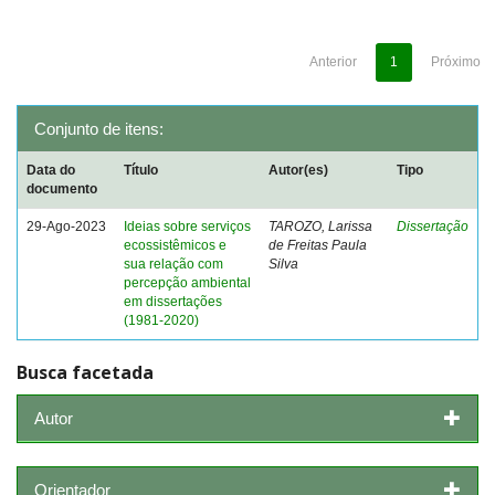
Anterior
1
Próximo
Conjunto de itens:
Data do
Título
Autor(es)
Tipo
documento
29-Ago-2023
Ideias sobre serviços
TAROZO, Larissa
Dissertação
ecossistêmicos e
de Freitas Paula
sua relação com
Silva
percepção ambiental
em dissertações
(1981-2020)
Busca facetada
Autor
Orientador