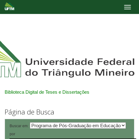
Skip
navigation
Biblioteca Digital de Teses e Dissertações
Página de Busca
Buscar em:
por