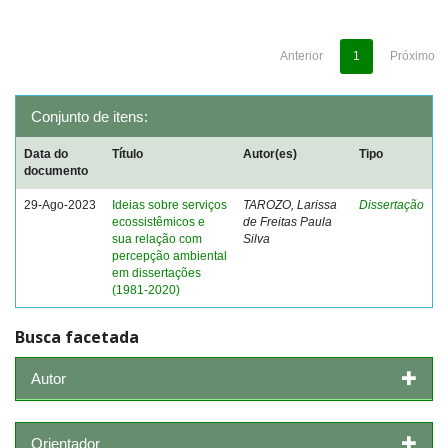
Anterior
1
Próximo
Conjunto de itens:
Data do
Título
Autor(es)
Tipo
documento
29-Ago-2023
Ideias sobre serviços
TAROZO, Larissa
Dissertação
ecossistêmicos e
de Freitas Paula
sua relação com
Silva
percepção ambiental
em dissertações
(1981-2020)
Busca facetada
Autor
Orientador