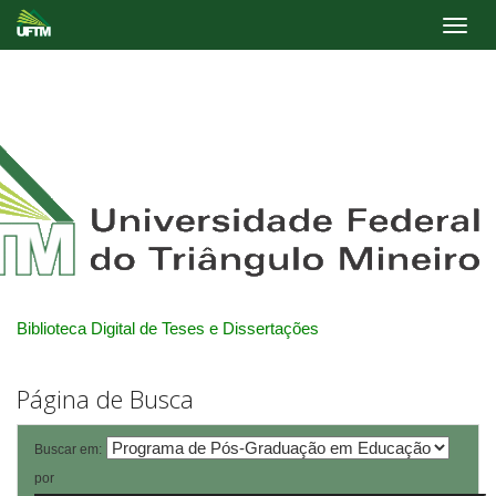
Skip
navigation
Biblioteca Digital de Teses e Dissertações
Página de Busca
Buscar em:
por