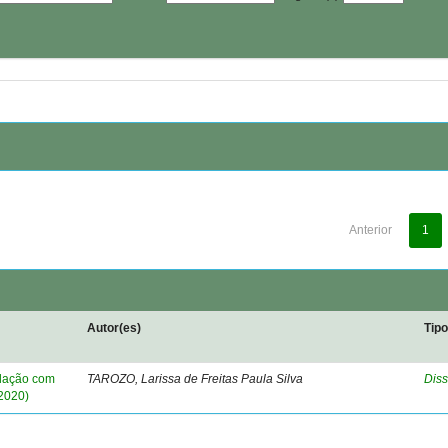
Anterior
1
Autor(es)
Tip
elação com
TAROZO, Larissa de Freitas Paula Silva
Diss
2020)