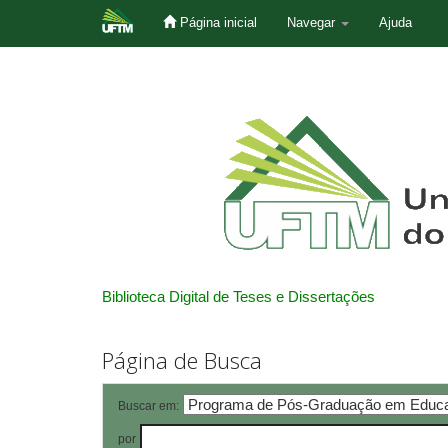
Página inicial
Navegar
Ajuda
Skip
navigation
Biblioteca Digital de Teses e Dissertações
Página de Busca
Buscar em:
por