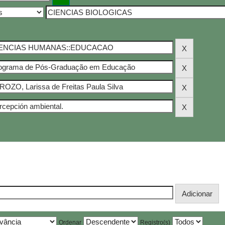
Ordenar
Registro(s)