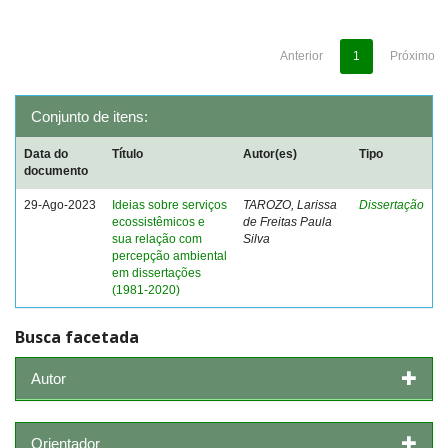
Anterior
1
Próximo
Conjunto de itens:
Data do
Título
Autor(es)
Tipo
documento
29-Ago-2023
Ideias sobre serviços
TAROZO, Larissa
Dissertação
ecossistêmicos e
de Freitas Paula
sua relação com
Silva
percepção ambiental
em dissertações
(1981-2020)
Busca facetada
Autor
Orientador