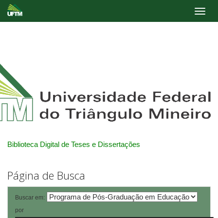
Skip
navigation
Biblioteca Digital de Teses e Dissertações
Página de Busca
Buscar em:
por