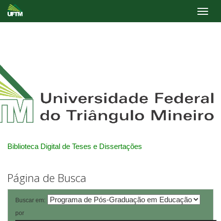
Skip
navigation
Biblioteca Digital de Teses e Dissertações
Página de Busca
Buscar em:
por