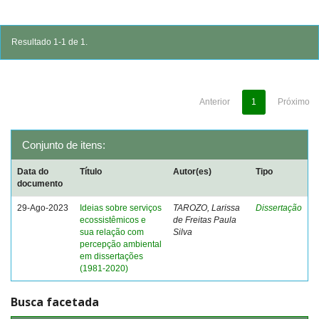
Resultado 1-1 de 1.
Anterior
1
Próximo
Conjunto de itens:
Data do
Título
Autor(es)
Tipo
documento
29-Ago-2023
Ideias sobre serviços
TAROZO, Larissa
Dissertação
ecossistêmicos e
de Freitas Paula
sua relação com
Silva
percepção ambiental
em dissertações
(1981-2020)
Busca facetada