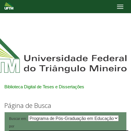
Skip
navigation
Biblioteca Digital de Teses e Dissertações
Página de Busca
Buscar em:
por