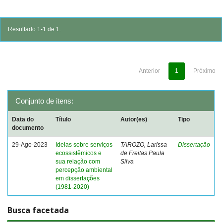
Resultado 1-1 de 1.
Anterior
1
Próximo
Conjunto de itens:
Data do
Título
Autor(es)
Tipo
documento
29-Ago-2023
Ideias sobre serviços
TAROZO, Larissa
Dissertação
ecossistêmicos e
de Freitas Paula
sua relação com
Silva
percepção ambiental
em dissertações
(1981-2020)
Busca facetada