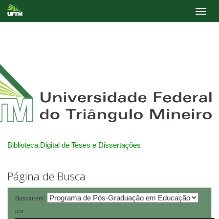
Skip
navigation
Biblioteca Digital de Teses e Dissertações
Página de Busca
Buscar em:
por