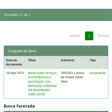
Resultado 1-1 de 1.
Anterior
1
Próximo
Conjunto de itens:
Data do
Título
Autor(es)
Tipo
documento
29-Ago-2023
Ideias sobre serviços
TAROZO, Larissa
Dissertação
ecossistêmicos e
de Freitas Paula
sua relação com
Silva
percepção ambiental
em dissertações
(1981-2020)
Busca facetada