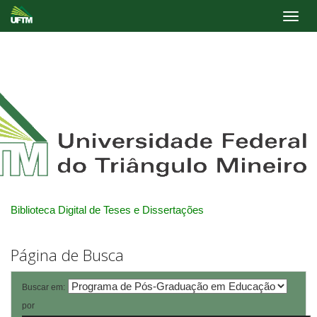
Skip
navigation
Biblioteca Digital de Teses e Dissertações
Página de Busca
Buscar em:
por