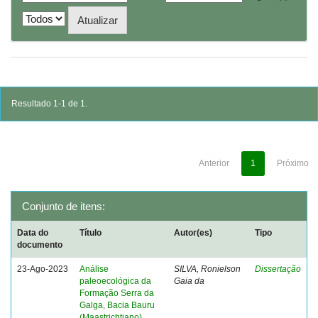
Resultado 1-1 de 1.
Anterior
1
Próximo
Conjunto de itens:
Data do
Título
Autor(es)
Tipo
documento
23-Ago-2023
Análise
SILVA, Ronielson
Dissertação
paleoecológica da
Gaia da
Formação Serra da
Galga, Bacia Bauru
(Maastrichtiano),