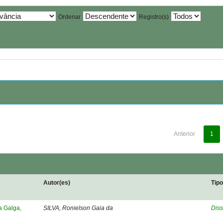
Ordenar
Registro(s)
Anterior
1
Autor(es)
Tip
a Galga,
SILVA, Ronielson Gaia da
Diss