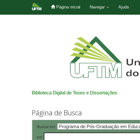
Página inicial
Navegar
Ajuda
Skip
navigation
Biblioteca Digital de Teses e Dissertações
Página de Busca
Buscar em:
por