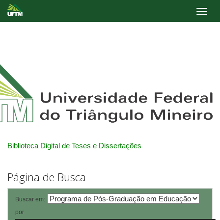
Skip
navigation
Biblioteca Digital de Teses e Dissertações
Página de Busca
Buscar em:
por