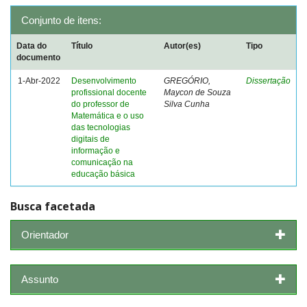
Conjunto de itens:
Data do
Título
Autor(es)
Tipo
documento
1-Abr-2022
Desenvolvimento
GREGÓRIO,
Dissertação
profissional docente
Maycon de Souza
do professor de
Silva Cunha
Matemática e o uso
das tecnologias
digitais de
informação e
comunicação na
educação básica
Busca facetada
Orientador
Assunto